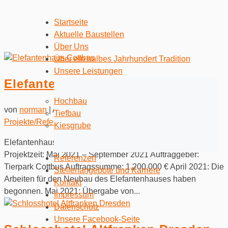
Startseite
Aktuelle Baustellen
Über Uns
Über ein halbes Jahrhundert Tradition
Unsere Leistungen
Elefantenhaus Cottbus
Hochbau
von
norman
|
Aug. 1, 2021
|
Allgemein
,
Hochbau
,
Tiefbau
Projekte/Referenzen
Kiesgrube
Elefantenhaus Tierpark Cottbus Außenanlagen & Rohbau
Projektzeit: Mai 2021 – September 2021 Auftraggeber:
Referenzen
Tierpark Cottbus Auftragssumme: 1.200.000 € April 2021: Die
Stellenangebote und Karriere
Arbeiten für den Neubau des Elefantenhauses haben
Kontakt
begonnen. Mai 2021: Übergabe von...
Impressum
Datenschutz
Unsere Facebook-Seite