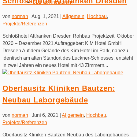
Schlosshotel Altfranken Dresden
SLB auf Instagram
von
norman
|
Aug. 1, 2021
|
Allgemein
,
Hochbau
,
Projekte/Referenzen
Schloßhotel Altfranken Dresden Rohbau Projektzeit: Oktober
2020 – Dezember 2021 Auftraggeber: KIM Hotel GmbH
Dresden Auf dem Gelände des Kim Hotel im Park, nahezu
identisch am alten Standort des Luckner-Schlosses, entsteht
in zwei Jahren ein neues Hotel mit 43 Zimmern...
Oberlausitz Kliniken Bautzen:
Neubau Laborgebäude
von
norman
|
Juni 6, 2021
|
Allgemein
,
Hochbau
,
Projekte/Referenzen
Oberlausitz Kliniken Bautzen Neubau des Laborgebäudes