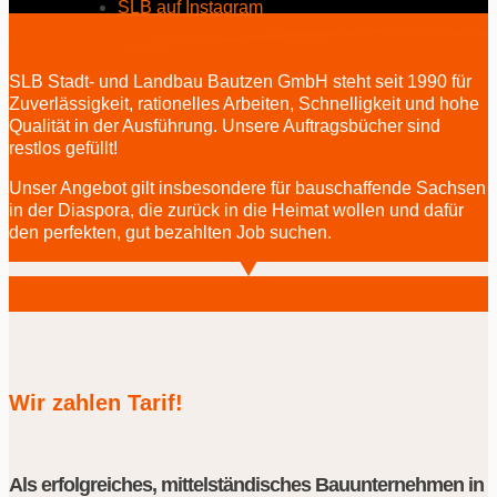
SLB auf Instagram
SLB Stadt- und Landbau Bautzen GmbH steht seit 1990 für
Zuverlässigkeit, rationelles Arbeiten, Schnelligkeit und hohe
Qualität in der Ausführung. Unsere Auftragsbücher sind
restlos gefüllt!
Unser Angebot gilt insbesondere für bauschaffende Sachsen
in der Diaspora, die zurück in die Heimat wollen und dafür
den perfekten, gut bezahlten Job suchen.
Wir zahlen Tarif!
Als erfolgreiches, mittelständisches Bauunternehmen in