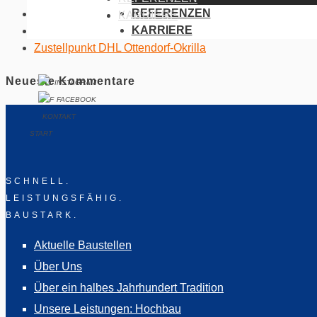
REFERENZEN
Kolkwitz: Rohbau Schulkomplex
KARRIERE
KARRIERE
Zustellpunkt DHL Senftenberg
Zustellpunkt DHL Ottendorf-Okrilla
Neueste Kommentare
INSTAGRAM
FACEBOOK
KONTAKT
START
SCHNELL.
LEISTUNGSFÄHIG.
BAUSTARK.
Aktuelle Baustellen
Über Uns
Über ein halbes Jahrhundert Tradition
Unsere Leistungen: Hochbau